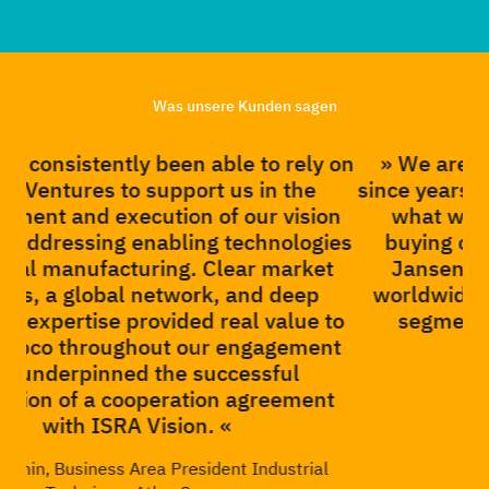
Was unsere Kunden sagen
y on
» We are working with Vision Ventures
since years and they have always delivered
ion
what we were expecting, both ways,
G
gies
buying or selling companies. Gabriele
et
Jansen is definitively one of the best
p
worldwide experts in the vision industry
 to
segment and recognized as such! «
nt
Max Hodeau, CEO TIAMA
nt
al